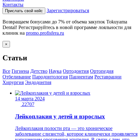
Контакты
Зарегистрироваться
Прислать свой кейс
Возвращаем бонусами до 7% от объема закупок Tokuyama
Dental! Регистрируйтесь в новой программе лояльности для
клиник на
promo.profisfera.ru
×
Статьи
Все
Гигиена
Детство
Наука
Ортодонтия
Ортопедия
Отбеливание
Пародонтология
Пациентам
Реставрации
Хирургия
Эндодонтия
14 марта 2024
22707
Лейкоплакия у детей и взрослых
Лейкоплакия полости рта — это хроническое
заболевание слизистой, которое клинически проявляется
нарушением ороговения эпителия. В связи с тем, что