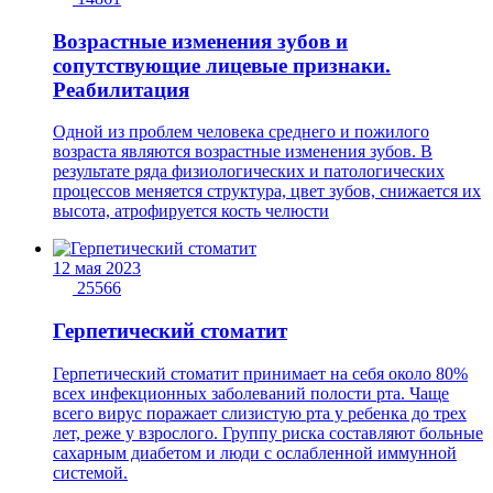
Возрастные изменения зубов и
сопутствующие лицевые признаки.
Реабилитация
Одной из проблем человека среднего и пожилого
возраста являются возрастные изменения зубов. В
результате ряда физиологических и патологических
процессов меняется структура, цвет зубов, снижается их
высота, атрофируется кость челюсти
12 мая 2023
25566
Герпетический стоматит
Герпетический стоматит принимает на себя около 80%
всех инфекционных заболеваний полости рта. Чаще
всего вирус поражает слизистую рта у ребенка до трех
лет, реже у взрослого. Группу риска составляют больные
сахарным диабетом и люди с ослабленной иммунной
системой.