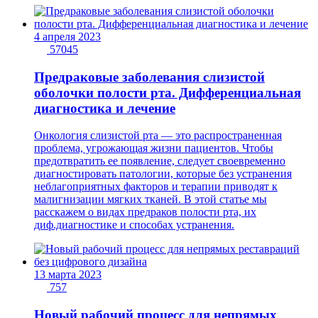
4 апреля 2023
57045
Предраковые заболевания слизистой
оболочки полости рта. Дифференциальная
диагностика и лечение
Онкология слизистой рта — это распространенная
проблема, угрожающая жизни пациентов. Чтобы
предотвратить ее появление, следует своевременно
диагностировать патологии, которые без устранения
неблагоприятных факторов и терапии приводят к
малигнизации мягких тканей. В этой статье мы
расскажем о видах предраков полости рта, их
диф.диагностике и способах устранения.
13 марта 2023
757
Новый рабочий процесс для непрямых