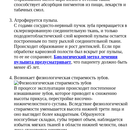
способствует абсорбция пигментов из пищи, лекарств и
табачных смол.
Атрофируется пульпа.
С годами сосудисто-нервный пучок зуба превращается в
склерозированную соединительную ткань, и только
пододонтобластический слой корневой пульпы остается
построенным по типу рыхлой соединительной ткани.
Происходит образование и рост дентиклей. Если при
обработке кариозной полости был вскрыт рог пульпы,
то ее не сохраняют.
Биологический метод лечения
пульпита предусматривает
, что пациенту должно быть
менее 45 лет.
Возникает физиологическая стираемость зубов.
В процессе эксплуатации происходит постепенное
изнашивание зубов, которое приводит к снижению
высоты прикуса, перестройке височно-
нижнечелюстного сустава. Вследствие физиологической
стираемости уменьшается высота нижней трети лица и
оно выглядит более квадратным. Образуются
носогубные складки, губы теряют объем, наблюдается
избыток мягких тканей в области нижней челюсти, овал
лица становится нечетким.