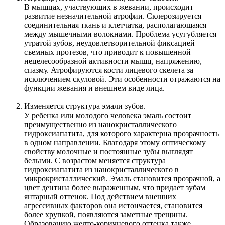
В мышцах, участвующих в жевании, происходит
развитие незначительной атрофии. Склерозируется
соединительная ткань и клетчатка, располагающаяся
между мышечными волокнами. Проблема усугубляется
утратой зубов, неудовлетворительной фиксацией
съемных протезов, что приводит к повышенной
нецелесообразной активности мышц, напряжению,
спазму. Атрофируются кости лицевого скелета за
исключением скуловой. Эти особенности отражаются на
функции жевания и внешнем виде лица.
Изменяется структура эмали зубов.
У ребенка или молодого человека эмаль состоит
преимущественно из нанокристаллического
гидроксиапатита, для которого характерна прозрачность
в одном направлении. Благодаря этому оптическому
свойству молочные и постоянные зубы выглядят
белыми. С возрастом меняется структура
гидроксиапатита из нанокристаллического в
микрокристаллический. Эмаль становится прозрачной, а
цвет дентина более выраженным, что придает зубам
янтарный оттенок. Под действием внешних
агрессивных факторов она истончается, становится
более хрупкой, появляются заметные трещины.
Образованию желто-коричневого оттенка также