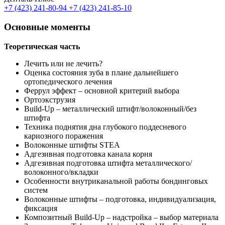
+7 (423) 241-80-94
+7 (423) 241-85-10
Основные моменты
Теоретическая часть
Лечить или не лечить?
Оценка состояния зуба в плане дальнейшего
ортопедического лечения
Феррул эффект – основной критерий выбора
Ортоэкструзия
Build-Up – металлический штифт/волоконный/без
штифта
Техника поднятия дна глубокого поддесневого
кариозного поражения
Волоконные штифты STEA
Адгезивная подготовка канала корня
Адгезивная подготовка штифта металлического/
волоконного/вкладки
Особенности внутриканальной работы бондинговых
систем
Волоконные штифты – подготовка, индивидуализация,
фиксация
Композитный Build-Up – надстройка – выбор материала