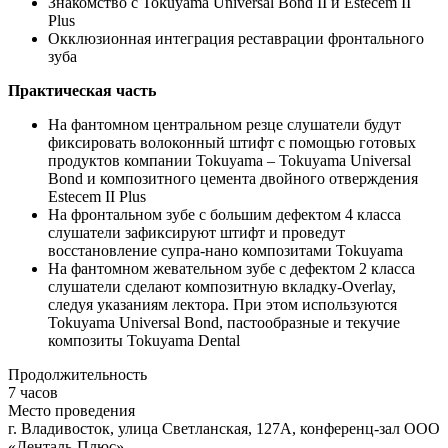
Знакомство с Tokuyama Universal Bond II и Estecem II
Plus
Окклюзионная интеграция реставрации фронтального
зуба
Практическая часть
На фантомном центральном резце слушатели будут
фиксировать волоконный штифт с помощью готовых
продуктов компании Tokuyama – Tokuyama Universal
Bond и композитного цемента двойного отверждения
Estecem II Plus
На фронтальном зубе с большим дефектом 4 класса
слушатели зафиксируют штифт и проведут
восстановление супра-нано композитами Tokuyama
На фантомном жевательном зубе с дефектом 2 класса
слушатели сделают композитную вкладку-Overlay,
следуя указаниям лектора. При этом используются
Tokuyama Universal Bond, пастообразные и текучие
композиты Tokuyama Dental
Продолжительность
7 часов
Место проведения
г. Владивосток, улица Светланская, 127А, конференц-зал ООО
«Денталь-Плюс»