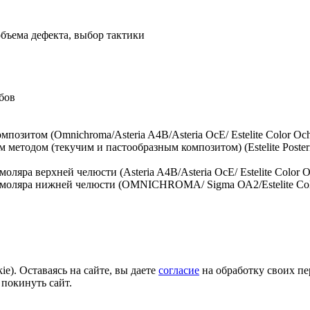
бъема дефекта, выбор тактики
бов
позитом (Omnichroma/Asteria A4B/Asteria OcE/ Estelite Color Och
тодом (текучим и пастообразным композитом) (Estelite Posterior /E
яра верхней челюсти (Asteria A4B/Asteria OcE/ Estelite Color O
 моляра нижней челюсти (OMNICHROMA/ Sigma ОА2/Estelite Col
e). Оставаясь на сайте, вы даете
согласие
на обработку своих пе
 покинуть сайт.