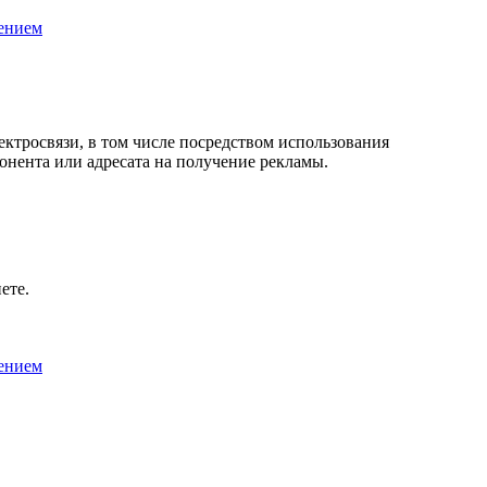
ением
лектросвязи, в том числе посредством использования
онента или адресата на получение рекламы.
ете.
ением