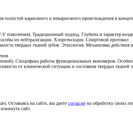
ия полостей кариозного и некариозного происхождения в конц
V-V поколения). Традиционный подход. Глубина и характер возде
пособы их нейтрализации. Хлоргексидин. Спиртовой протокол
ность твердых тканей зубов. Этиология. Механизмы действия и
ения
ений). Специфика работы функциональных мономеров. Особенно
симости от клинической ситуации и состояния твердых тканей з
e). Оставаясь на сайте, вы даете
согласие
на обработку своих пе
 покинуть сайт.