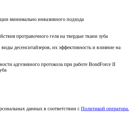
епции минимально инвазивного подхода
йствия протравочного геля на твердые ткани зуба
 виды десенситайзеров, их эффективность и влияние на
сти адгезивного протокола при работе ВоndForce II
уба
рсональных данных в соответствии с
Политикой оператора.