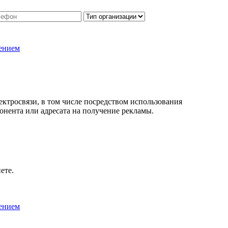
ением
лектросвязи, в том числе посредством использования
онента или адресата на получение рекламы.
ете.
ением