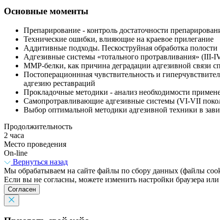
Основные моменты
Препарирование - контроль достаточности препарирован
Технические ошибки, влияющие на краевое прилегание
Аддитивные подходы. Пескоструйная обработка полости
Адгезивные системы «тотального протравливания» (III-I
ММР-белки, как причина деградации адгезивной связи с
Постоперационнная чувствительность и гиперчувствитель
адгезию реставраций
Прокладочные методики - анализ необходимости примен
Самопротравливающие адгезивные системы (VI-VII покол
Выбор оптимальной методики адгезивной техники в зави
Продолжительность
2 часа
Место проведения
On-line
Вернуться назад
Мы обрабатываем на сайте файлы по сбору данных (файлы cooki
Если вы не согласны, можете изменить настройки браузера или
Согласен