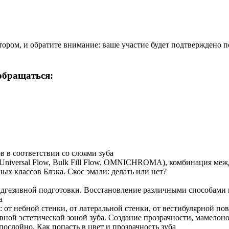
тором, и обратите внимание: ваше участие будет подтверждено п
обращаться:
 в соответствии со слоями зуба
a, Universal Flow, Bulk Fill Flow, OMNICHROMA), комбинация меж
ых классов Блэка. Скос эмали: делать или нет?
 адгезивной подготовки. Восстановление различными способами 
а
 от небной стенки, от латеральной стенки, от вестибулярной по
лавной эстетической зоной зуба. Создание прозрачности, мамело
послойно. Как попасть в цвет и прозрачность зуба