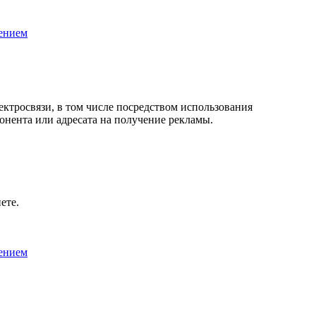
ением
лектросвязи, в том числе посредством использования
онента или адресата на получение рекламы.
ете.
ением