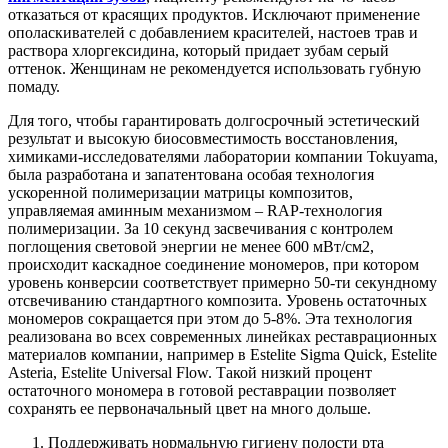
отказаться от красящих продуктов. Исключают применение
ополаскивателей с добавлением красителей, настоев трав и
раствора хлоргексидина, который придает зубам серый
оттенок. Женщинам не рекомендуется использовать губную
помаду.
Для того, чтобы гарантировать долгосрочный эстетический
результат и высокую биосовместимость восстановления,
химиками-исследователями лаборатории компании Tokuyama,
была разработана и запатентована особая технология
ускоренной полимеризации матрицы композитов,
управляемая аминным механизмом – RAP-технология
полимеризации. За 10 секунд засвечивания с контролем
поглощения световой энергии не менее 600 мВт/см2,
происходит каскадное соединение мономеров, при котором
уровень конверсии соответствует примерно 50-ти секундному
отсвечиванию стандартного композита. Уровень остаточных
мономеров сокращается при этом до 5-8%. Эта технология
реализована во всех современных линейках реставрационных
материалов компании, например в Estelite Sigma Quick, Estelite
Asteria, Estelite Universal Flow. Такой низкий процент
остаточного мономера в готовой реставрации позволяет
сохранять ее первоначальный цвет на много дольше.
Поддерживать нормальную гигиену полости рта