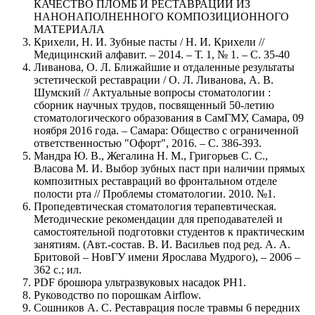
КАЧЕСТВО ПЛОМБ И РЕСТАВРАЦИЙ ИЗ
НАНОНАПОЛНЕННОГО КОМПОЗИЦИОННОГО
МАТЕРИАЛА
Крихели, Н. И. Зубные пасты / Н. И. Крихели //
Медицинский алфавит. – 2014. – Т. 1, № 1. – С. 35-40
Ливанова, О. Л. Ближайшие и отдаленные результаты
эстетической реставрации / О. Л. Ливанова, А. В.
Шумский // Актуальные вопросы стоматологии :
сборник научных трудов, посвященный 50-летию
стоматологического образования в СамГМУ, Самара, 09
ноября 2016 года. – Самара: Общество с ограниченной
ответственностью "Офорт", 2016. – С. 386-393.
Мандра Ю. В., Жегалина Н. М., Григорьев С. С.,
Власова М. И. Выбор зубных паст при наличии прямых
композитных реставраций во фронтальном отделе
полости рта // Проблемы стоматологии. 2010. №1.
Пропедевтическая стоматология терапевтическая.
Методические рекомендации для преподавателей и
самостоятельной подготовки студентов к практическим
занятиям. (Авт.-состав. В. И. Васильев под ред. А. А.
Бритовой – НовГУ имени Ярослава Мудрого), – 2006 –
362 с.; ил.
PDF брошюра ультразвуковых насадок PH1.
Руководство по порошкам Airflow.
Сошников А. С. Реставрация после травмы 6 передних