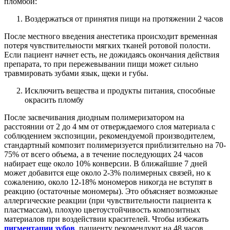
пломбой:
Воздержаться от принятия пищи на протяжении 2 часов
После местного введения анестетика происходит временная
потеря чувствительности мягких тканей ротовой полости.
Если пациент начнет есть, не дожидаясь окончания действия
препарата, то при пережевывании пищи может сильно
травмировать зубами язык, щеки и губы.
Исключить вещества и продукты питания, способные
окрасить пломбу
После засвечивания диодным полимеризатором на
расстоянии от 2 до 4 мм от отверждаемого слоя материала с
соблюдением экспозиции, рекомендуемой производителем,
стандартный композит полимеризуется приблизительно на 70-
75% от всего объема, а в течение последующих 24 часов
набирает еще около 10% конверсии. В ближайшие 7 дней
может добавится еще около 2-3% полимерных связей, но к
сожалению, около 12-18% мономеров никогда не вступят в
реакцию (остаточные мономеры). Это объясняет возможные
аллергические реакции (при чувствительности пациента к
пластмассам), плохую цветоустойчивость композитных
материалов при воздействии красителей. Чтобы избежать
пигментации зубов
, пациенту рекомендуют на 48 часов