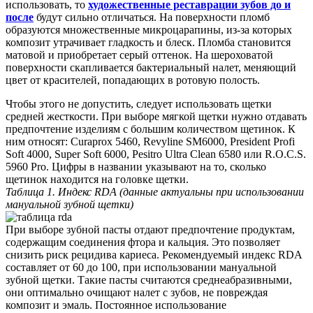
использовать, то
художественные реставрации зубов до и
после
будут сильно отличаться. На поверхности пломб
образуются множественные микроцарапины, из-за которых
композит утрачивает гладкость и блеск. Пломба становится
матовой и приобретает серый оттенок. На шероховатой
поверхности скапливается бактериальный налет, меняющий
цвет от красителей, попадающих в ротовую полость.
Чтобы этого не допустить, следует использовать щетки
средней жесткости. При выборе мягкой щетки нужно отдавать
предпочтение изделиям с большим количеством щетинок. К
ним относят: Curaprox 5460, Revyline SM6000, President Profi
Soft 4000, Super Soft 6000, Pesitro Ultra Clean 6580 или R.O.C.S.
5960 Pro. Цифры в названии указывают на то, сколько
щетинок находится на головке щетки.
Таблица 1. Индекс RDA (
данные актуальны при использовании
мануальной зубной щетки)
При выборе зубной пасты отдают предпочтение продуктам,
содержащим соединения фтора и кальция. Это позволяет
снизить риск рецидива кариеса. Рекомендуемый индекс RDA
составляет от 60 до 100, при использовании мануальной
зубной щетки. Такие пасты считаются среднеабразивными,
они оптимально очищают налет с зубов, не повреждая
композит и эмаль. Постоянное использование