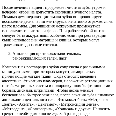
После лечения пациент продолжает чистить зубы утром и
вечером, чтобы не допустить скопления зубного налета.
Помимо деминерализации эмали зубов он провоцирует
воспаление десны, а пигментируясь, негативно отражается на
цвете пломбы. Для очищения межзубных промежутков
используют ирригатор и флосс. При работе зубной нитью
следует быть аккуратным, особенно если при реставрации
были использованы матрицы и клинья, которые могут
травмиовать десневые сосочки.
Аппликация противовоспалительных,
ранозаживляющих гелей, паст
Композитная реставрация зубов сопряжена с различными
манипуляциями, при которых могут травмироваться
прилегающие мягкие ткани. Сюда относят: введение
анестетика, фиксацию кламмеров, наложение ретракционных
нитей, матричных систем и полировку пломбы финишными
борами, дисками, штрипсами. Чтобы десна меньше
беспокоила и быстрее заживала, после лечения зуба назначают
аппликации дентального геля. Это может быть: «Метрогил
Дента», «Асепта», «Дентамет», «Метроксидин дента»,
«Метродент», «Солкосерил», «Холисал» и другие. Наносить
средство необходимо после еды 3–5 раз в день до