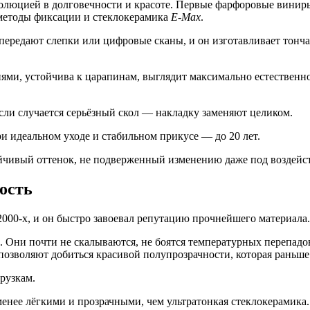
еволюцией в долговечности и красоте. Первые фарфоровые винир
 методы фиксации и стеклокерамика
E-Max
.
 передают слепки или цифровые сканы, и он изготавливает тонч
тиями, устойчива к царапинам, выглядит максимально естествен
Если случается серьёзный скол — накладку заменяют целиком.
при идеальном уходе и стабильном прикусе — до 20 лет.
ойчивый оттенок, не подверженный изменению даже под воздейс
ость
2000-х, и он быстро завоевал репутацию прочнейшего материала.
 Они почти не скалываются, не боятся температурных перепадо
озволяют добиться красивой полупрозрачности, которая раньше
грузкам.
 менее лёгкими и прозрачными, чем ультратонкая стеклокерамика.