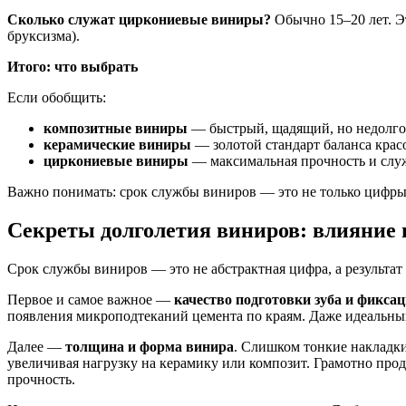
Сколько служат циркониевые виниры?
Обычно 15–20 лет. Эт
бруксизма).
Итого: что выбрать
Если обобщить:
композитные виниры
— быстрый, щадящий, но недолгов
керамические виниры
— золотой стандарт баланса красо
циркониевые виниры
— максимальная прочность и служ
Важно понимать: срок службы виниров — это не только цифры, 
Секреты долголетия виниров: влияние
Срок службы виниров — это не абстрактная цифра, а результат
Первое и самое важное —
качество подготовки зуба и фикса
появления микроподтеканий цемента по краям. Даже идеальный
Далее —
толщина и форма винира
. Слишком тонкие накладки
увеличивая нагрузку на керамику или композит. Грамотно про
прочность.