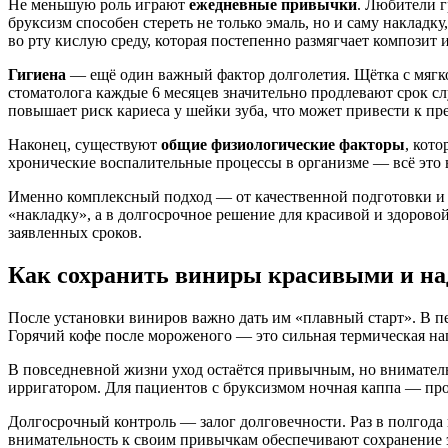
Не меньшую роль играют
ежедневные привычки
. Любители г
бруксизм способен стереть не только эмаль, но и саму накладк
во рту кислую среду, которая постепенно размягчает композит и
Гигиена
— ещё один важный фактор долголетия. Щётка с мягко
стоматолога каждые 6 месяцев значительно продлевают срок с
повышает риск кариеса у шейки зуба, что может привести к п
Наконец, существуют
общие физиологические факторы
, кот
хронические воспалительные процессы в организме — всё это в
Именно комплексный подход — от качественной подготовки и 
«накладку», а в долгосрочное решение для красивой и здоров
заявленных сроков.
Как сохранить виниры красивыми и на
После установки виниров важно дать им «плавный старт». В пе
Горячий кофе после мороженого — это сильная термическая наг
В повседневной жизни уход остаётся привычным, но внимательн
ирригатором. Для пациентов с бруксизмом ночная каппа — про
Долгосрочный контроль — залог долговечности. Раз в полгода
внимательность к своим привычкам обеспечивают сохранение э