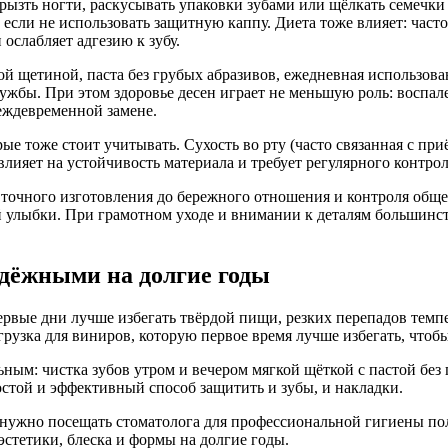
рызть ногти, раскусывать упаковки зубами или щёлкать семечк
у, если не использовать защитную каппу. Диета тоже влияет: ча
 ослабляет адгезию к зубу.
й щетиной, паста без грубых абразивов, ежедневная использова
лужбы. При этом здоровье десен играет не меньшую роль: воспал
реждевременной замене.
орые тоже стоит учитывать. Сухость во рту (часто связанная с п
лияет на устойчивость материала и требует регулярного контрол
точного изготовления до бережного отношения и контроля обще
ой улыбки. При грамотном уходе и внимании к деталям большин
дёжными на долгие годы
рвые дни лучше избегать твёрдой пищи, резких перепадов темпе
рузка для виниров, которую первое время лучше избегать, чтобы
ым: чистка зубов утром и вечером мягкой щёткой с пастой без 
стой и эффективный способ защитить и зубы, и накладки.
 нужно посещать стоматолога для профессиональной гигиены пол
стетики, блеска и формы на долгие годы.