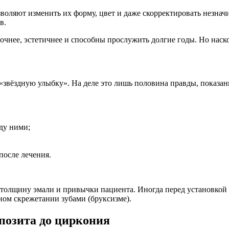
зволяют изменить их форму, цвет и даже скорректировать незн
в.
очнее, эстетичнее и способны прослужить долгие годы. Но наско
звёздную улыбку». На деле это лишь половина правды, показан
ду ними;
после лечения.
, толщину эмали и привычки пациента. Иногда перед установкой 
ом скрежетании зубами (бруксизме).
позита до циркония