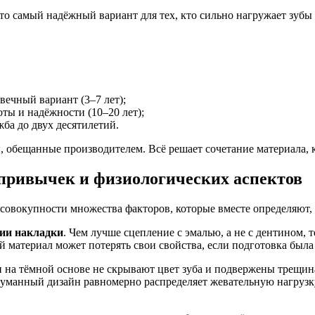
о самый надёжный вариант для тех, кто сильно нагружает зубы 
ечный вариант (3–7 лет);
ты и надёжности (10–20 лет);
ба до двух десятилетий.
обещанные производителем. Всё решает сочетание материала, кач
 привычек и физиологических аспектов
 совокупности множества факторов, которые вместе определяют, к
ции накладки
. Чем лучше сцепление с эмалью, а не с дентином, 
 материал может потерять свои свойства, если подготовка была
 на тёмной основе не скрывают цвет зуба и подвержены трещина
думанный дизайн равномерно распределяет жевательную нагрузку