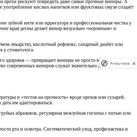
и и орехи рискуют повредить даже самые прочные виниры. А
стое употребление кислых напитков или фруктовых смузи создаёт
ние зубной нити или ирригатора и профессиональная чистка у
ение края десны делает винир визуально «неровным» и
риёмом лекарств), кислотный рефлюкс, сахарный диабет или
я у стоматолога.
го здоровья — превращает виниры не просто в эстетическую
Privacy notice
ство современных виниров служат значительно дольше
ратуры и «тестов на прочность» вроде орехов или сухарей.
 дать им адаптироваться.
грубых абразивов, регулярная межзубная гигиена с нитью или
ости рта и осмотра. Систематический уход, профилактика и