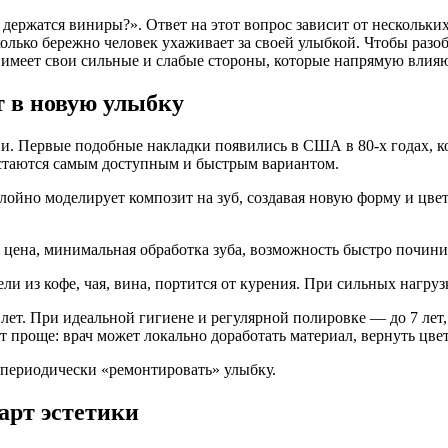
ержатся виниры?». Ответ на этот вопрос зависит от нескольких
колько бережно человек ухаживает за своей улыбкой. Чтобы разо
имеет свои сильные и слабые стороны, которые напрямую влияю
 в новую улыбку
ии. Первые подобные накладки появились в США в 80-х годах, ко
стаются самым доступным и быстрым вариантом.
лойно моделирует композит на зуб, создавая новую форму и цве
 цена, минимальная обработка зуба, возможность быстро почини
ели из кофе, чая, вина, портится от курения. При сильных нагруз
лет. При идеальной гигиене и регулярной полировке — до 7 лет
 проще: врач может локально доработать материал, вернуть цвет
в периодически «ремонтировать» улыбку.
арт эстетики